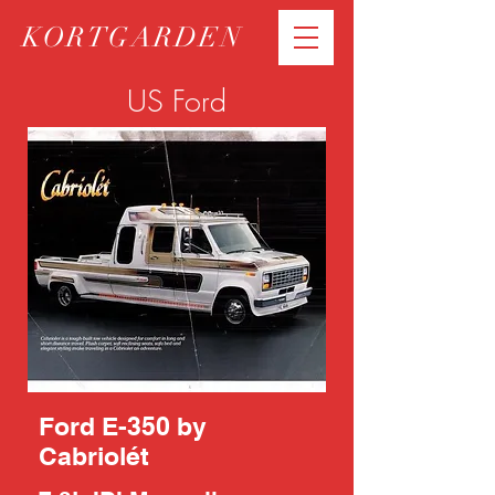
KORTGARDEN
US Ford
Ford E-350 by
Cabriolét