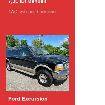
7,3L IDI Manuell
4WD two speed bakaksel
Ford Excursion