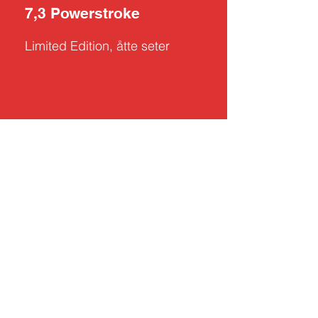
7,3 Powerstroke
Limited Edition, åtte seter
Kortgarden gård - En natur og opplevelses gård
Org. nr:
920770959
MVA
Kortgarden A/S
Org. nr: 831174692 MVA
Avd. Partssupply
Frakt og retur