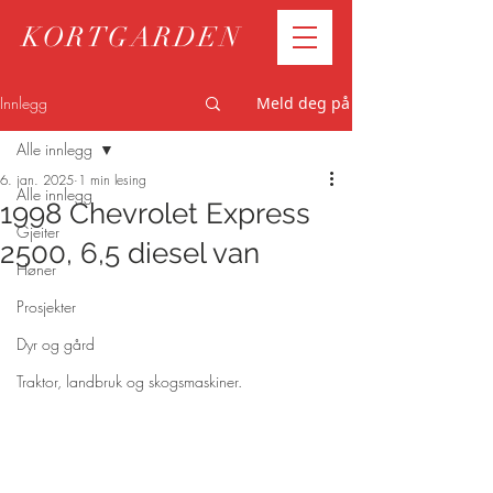
KORTGARDEN
Innlegg
Meld deg på
Alle innlegg
6. jan. 2025
1 min lesing
Alle innlegg
1998 Chevrolet Express
Gjeiter
2500, 6,5 diesel van
Høner
Prosjekter
Dyr og gård
Traktor, landbruk og skogsmaskiner.