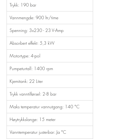
Trykk: 190 bar
Vannmengde: 900 ltr/time
Spenning: 3x230 - 23 V-Amp
Absorbert effekt: 5,3 kW
Motortype: 4-pol
Pumpeturtall: 1400 rpm
Kjemitank: 22 Liter
Trykk vanntilførsel: 2-8 bar
Maks temperatur vannutgang: 140 °C
Høytrykkslange: 15 meter
Vanntemperatur justerbar: Ja °C