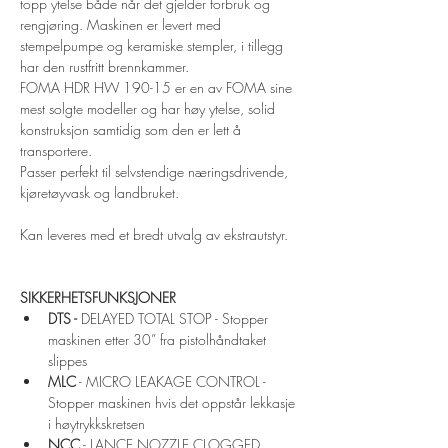
topp ytelse både når det gjelder forbruk og 
rengjøring. Maskinen er levert med 
stempelpumpe og keramiske stempler, i tillegg 
har den rustfritt brennkammer. 
FOMA HDR HW 190-15 er en av FOMA sine 
mest solgte modeller og har høy ytelse, solid 
konstruksjon samtidig som den er lett å 
transportere. 
Passer perfekt til selvstendige næringsdrivende, 
kjøretøyvask og landbruket.
Kan leveres med et bredt utvalg av ekstrautstyr.
SIKKERHETSFUNKSJONER
DTS - 
DELAYED TOTAL STOP - Stopper 
maskinen etter 30” fra pistolhåndtaket 
slippes
MLC
 - MICRO LEAKAGE CONTROL - 
Stopper maskinen hvis det oppstår lekkasje 
i høytrykkskretsen
NCC
 - LANCE NOZZLE CLOGGED  