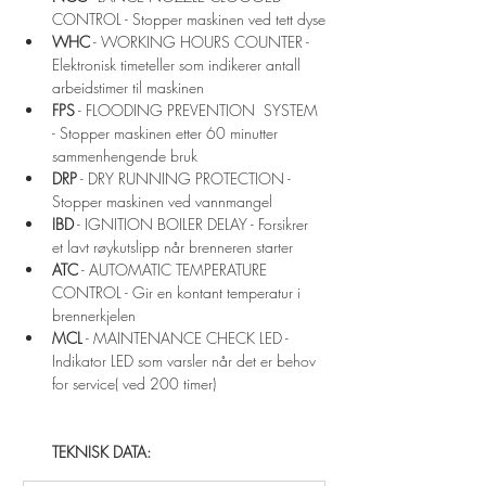
CONTROL - Stopper maskinen ved tett dyse
WHC
 - WORKING HOURS COUNTER - 
Elektronisk timeteller som indikerer antall 
arbeidstimer til maskinen
FPS
 - FLOODING PREVENTION  SYSTEM 
- Stopper maskinen etter 60 minutter 
sammenhengende bruk
DRP
 - DRY RUNNING PROTECTION - 
Stopper maskinen ved vannmangel
IBD
 - IGNITION BOILER DELAY - Forsikrer 
et lavt røykutslipp når brenneren starter
ATC
 - AUTOMATIC TEMPERATURE 
CONTROL - Gir en kontant temperatur i 
brennerkjelen
MCL
 - MAINTENANCE CHECK LED - 
Indikator LED som varsler når det er behov 
for service( ved 200 timer)
TEKNISK DATA: